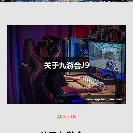
About Us