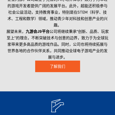
的游戏开发者提供广阔的发展平台。此外，超能还积极参与
社会公益活动，支持教育事业，特别是在STEM（科学、技
术、工程和数学）领域，推动青少年对科技和创意产业的兴
趣。
展望未来，
九游会J9平台
公司将继续秉承“创新、品质、玩家
至上”的理念，不断突破技术与创意的边界，致力于为全球玩
家带来更多高品质的游戏作品。同时，公司也将持续拓展与
世界各地的合作伙伴关系，共同推动全球电子游戏产业的发
展与进步。
了解我们