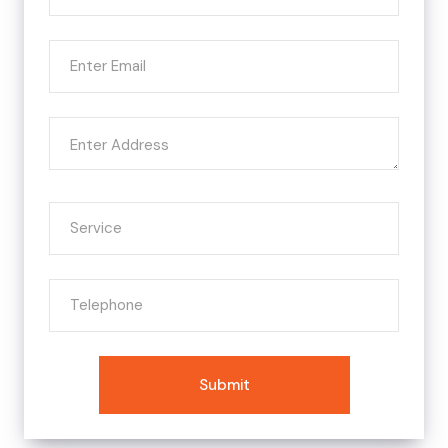
Submit