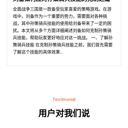
全面战争三国是一款备受玩家喜爱的策略游戏。在游
戏中，刘备作为一个重要的势力，需要面对各种挑
战，其中孙策骑兵技能的使用给刘备带来了一定的困
扰。本文将从多个方面详细阐述刘备如何克制孙策骑
兵技能，帮助玩家更好地应对这一挑战。 一、了解孙
策骑兵技能 在克制孙策骑兵技能之前，我们首先需要
了解这个技能的具体效果...
Testimonial
用户对我们说